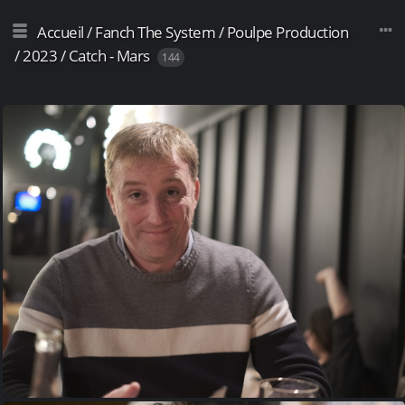
Accueil
/
Fanch The System
/
Poulpe Production
/
2023
/
Catch - Mars
144