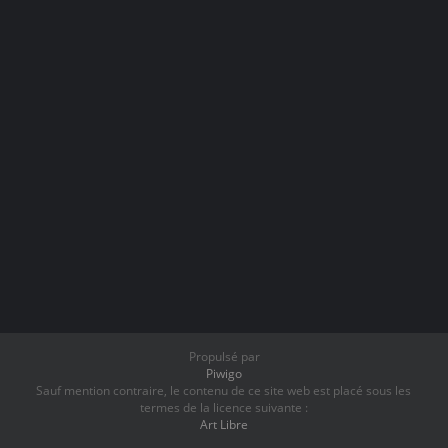
Propulsé par
Piwigo
Sauf mention contraire, le contenu de ce site web est placé sous les
termes de la licence suivante :
Art Libre