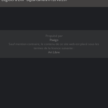
Propulsé par
Piwigo
Sauf mention contraire, le contenu de ce site web est placé sous les
termes de la licence suivante :
Art Libre