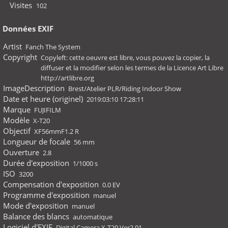
Visites
102
Données EXIF
Artist
Fanch The System
Copyright
Copyleft: cette oeuvre est libre, vous pouvez la copier, la
diffuser et la modifier selon les termes de la Licence Art Libre
http://artlibre.org
ImageDescription
Brest/Atelier PLR/Riding Indoor Show
Date et heure (originel)
2019:03:10 17:28:11
Marque
FUJIFILM
Modèle
X-T20
Objectif
XF56mmF1.2 R
Longueur de focale
56 mm
Ouverture
2.8
Durée d'exposition
1/1000 s
ISO
3200
Compensation d'exposition
0.0 EV
Programme d'exposition
manuel
Mode d'exposition
manuel
Balance des blancs
automatique
Logiciel d'EXIF
Digital Camera X-T20 Ver2.01