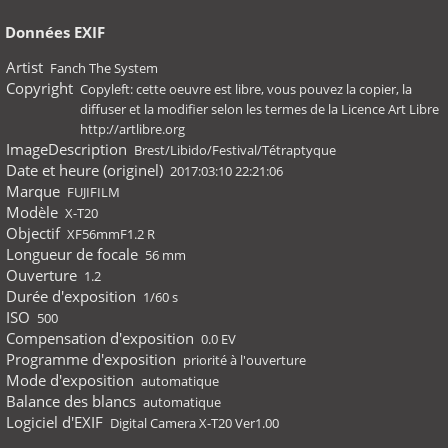
Données EXIF
Artist
Fanch The System
Copyright
Copyleft: cette oeuvre est libre, vous pouvez la copier, la
diffuser et la modifier selon les termes de la Licence Art Libre
http://artlibre.org
ImageDescription
Brest/Libido/Festival/Tétraptyque
Date et heure (originel)
2017:03:10 22:21:06
Marque
FUJIFILM
Modèle
X-T20
Objectif
XF56mmF1.2 R
Longueur de focale
56 mm
Ouverture
1.2
Durée d'exposition
1/60 s
ISO
500
Compensation d'exposition
0.0 EV
Programme d'exposition
priorité à l'ouverture
Mode d'exposition
automatique
Balance des blancs
automatique
Logiciel d'EXIF
Digital Camera X-T20 Ver1.00