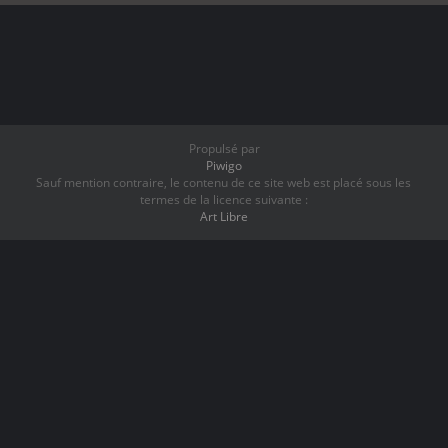
Propulsé par
Piwigo
Sauf mention contraire, le contenu de ce site web est placé sous les
termes de la licence suivante :
Art Libre