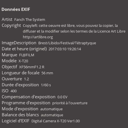
Données EXIF
Artist
Fanch The System
Copyright
Copyleft: cette oeuvre est libre, vous pouvez la copier, la
diffuser et la modifier selon les termes de la Licence Art Libre
http://artlibre.org
ImageDescription
Brest/Libido/Festival/Tétraptyque
Date et heure (originel)
2017:03:10 19:26:14
Marque
FUJIFILM
Modèle
X-T20
Objectif
XF56mmF1.2 R
Longueur de focale
56 mm
Ouverture
1.2
Durée d'exposition
1/60 s
ISO
400
Compensation d'exposition
0.0 EV
Programme d'exposition
priorité à l'ouverture
Mode d'exposition
automatique
Balance des blancs
automatique
Logiciel d'EXIF
Digital Camera X-T20 Ver1.00