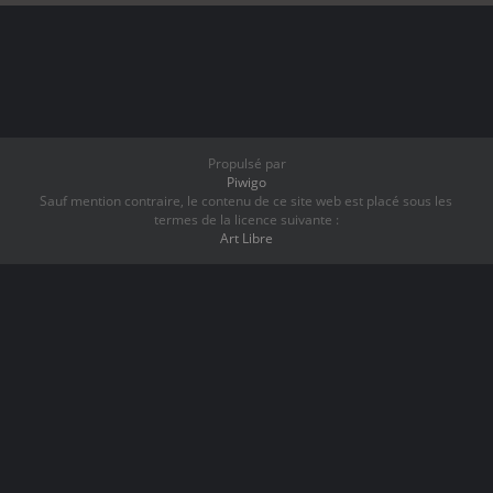
Propulsé par
Piwigo
Sauf mention contraire, le contenu de ce site web est placé sous les
termes de la licence suivante :
Art Libre