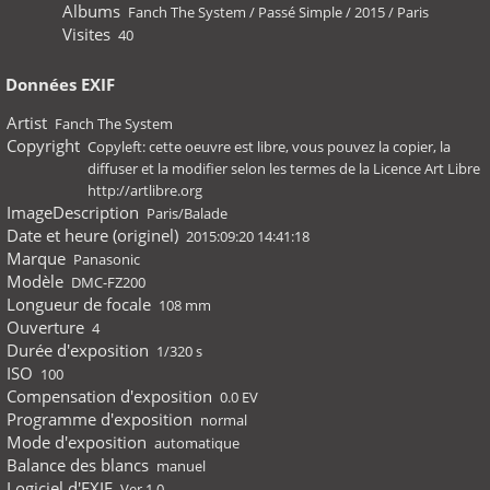
Albums
Fanch The System
/
Passé Simple
/
2015
/
Paris
Visites
40
Données EXIF
Artist
Fanch The System
Copyright
Copyleft: cette oeuvre est libre, vous pouvez la copier, la
diffuser et la modifier selon les termes de la Licence Art Libre
http://artlibre.org
ImageDescription
Paris/Balade
Date et heure (originel)
2015:09:20 14:41:18
Marque
Panasonic
Modèle
DMC-FZ200
Longueur de focale
108 mm
Ouverture
4
Durée d'exposition
1/320 s
ISO
100
Compensation d'exposition
0.0 EV
Programme d'exposition
normal
Mode d'exposition
automatique
Balance des blancs
manuel
Logiciel d'EXIF
Ver.1.0