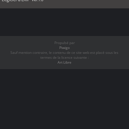
Propulsé par
Piwigo
Sauf mention contraire, le contenu de ce site web est placé sous les
termes de la licence suivante :
Art Libre