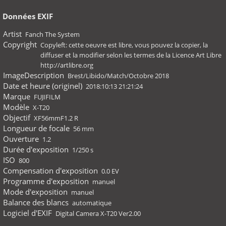
Données EXIF
Artist
Fanch The System
Copyright
Copyleft: cette oeuvre est libre, vous pouvez la copier, la
diffuser et la modifier selon les termes de la Licence Art Libre
http://artlibre.org
ImageDescription
Brest/Libido/Match/Octobre 2018
Date et heure (originel)
2018:10:13 21:21:24
Marque
FUJIFILM
Modèle
X-T20
Objectif
XF56mmF1.2 R
Longueur de focale
56 mm
Ouverture
1.2
Durée d'exposition
1/250 s
ISO
800
Compensation d'exposition
0.0 EV
Programme d'exposition
manuel
Mode d'exposition
manuel
Balance des blancs
automatique
Logiciel d'EXIF
Digital Camera X-T20 Ver2.00