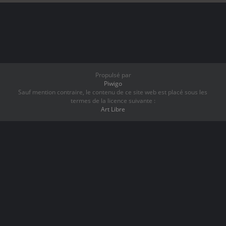
Propulsé par
Piwigo
Sauf mention contraire, le contenu de ce site web est placé sous les
termes de la licence suivante :
Art Libre