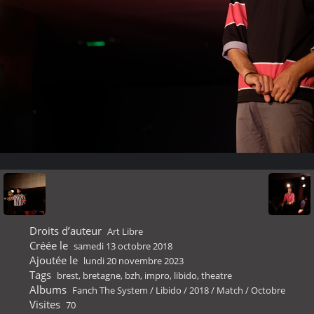
Droits d’auteur
Art Libre
Créée le
samedi 13 octobre 2018
Ajoutée le
lundi 20 novembre 2023
Tags
brest
,
bretagne
,
bzh
,
impro
,
libido
,
theatre
Albums
Fanch The System
/
Libido
/
2018
/
Match
/
Octobre
Visites
70