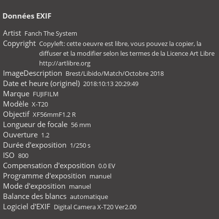
Données EXIF
Artist
Fanch The System
Copyright
Copyleft: cette oeuvre est libre, vous pouvez la copier, la
diffuser et la modifier selon les termes de la Licence Art Libre
http://artlibre.org
ImageDescription
Brest/Libido/Match/Octobre 2018
Date et heure (originel)
2018:10:13 20:29:49
Marque
FUJIFILM
Modèle
X-T20
Objectif
XF56mmF1.2 R
Longueur de focale
56 mm
Ouverture
1.2
Durée d'exposition
1/250 s
ISO
800
Compensation d'exposition
0.0 EV
Programme d'exposition
manuel
Mode d'exposition
manuel
Balance des blancs
automatique
Logiciel d'EXIF
Digital Camera X-T20 Ver2.00