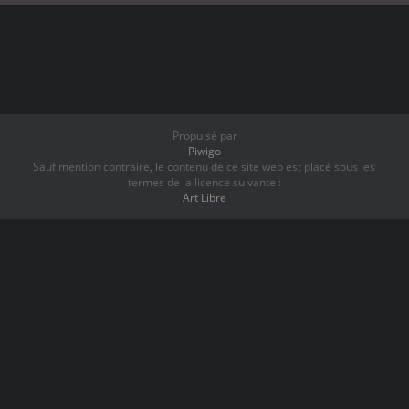
Propulsé par
Piwigo
Sauf mention contraire, le contenu de ce site web est placé sous les
termes de la licence suivante :
Art Libre