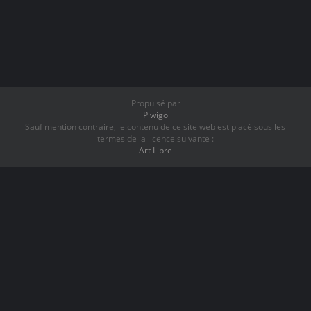
Propulsé par
Piwigo
Sauf mention contraire, le contenu de ce site web est placé sous les
termes de la licence suivante :
Art Libre