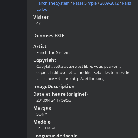
Fanch The System
/
Passé Simple
/
2009-2012
/
Paris
Le Jour
Visites
47
Données EXIF
Artist
Fanch The System
Copyright
Copyleft: cette oeuvre est libre, vous pouvez la
copier, la diffuser et la modifier selon les termes de
la Licence Art Libre http://artlibre.org
ImageDescription
Date et heure (originel)
2010:04:24 17:59:53
Marque
SONY
Modèle
DSC-HX5V
Longueur de focale