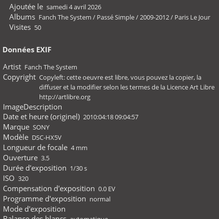
Ajoutée le
samedi 4 avril 2026
Albums
Fanch The System
/
Passé Simple
/
2009-2012
/
Paris Le Jour
Visites
50
Données EXIF
Artist
Fanch The System
Copyright
Copyleft: cette oeuvre est libre, vous pouvez la copier, la
diffuser et la modifier selon les termes de la Licence Art Libre
http://artlibre.org
ImageDescription
Date et heure (originel)
2010:04:18 09:04:57
Marque
SONY
Modèle
DSC-HX5V
Longueur de focale
4 mm
Ouverture
3.5
Durée d'exposition
1/30 s
ISO
320
Compensation d'exposition
0.0 EV
Programme d'exposition
normal
Mode d'exposition
Balance des blancs