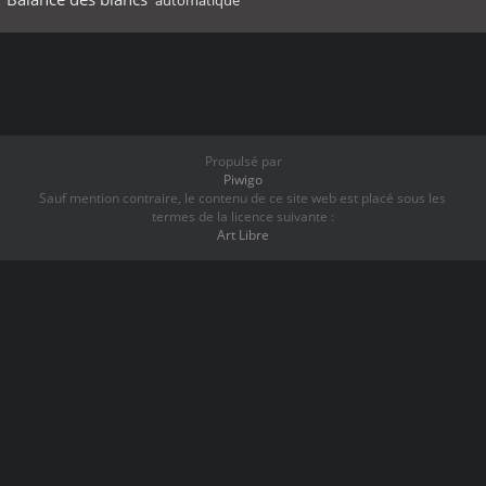
automatique
Propulsé par
Piwigo
Sauf mention contraire, le contenu de ce site web est placé sous les
termes de la licence suivante :
Art Libre