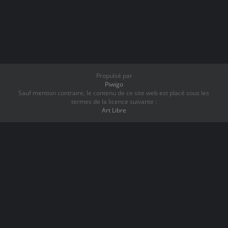
Propulsé par
Piwigo
Sauf mention contraire, le contenu de ce site web est placé sous les
termes de la licence suivante :
Art Libre