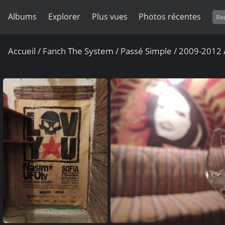
Albums
Explorer
Plus vues
Photos récentes
Accueil
/
Fanch The System
/
Passé Simple
/
2009-2012