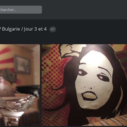
/
Bulgarie
/
Jour 3 et 4
47