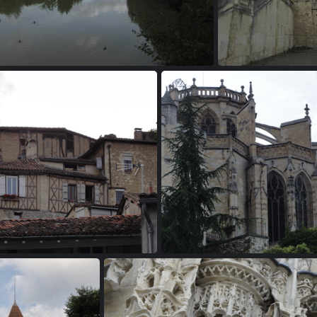
20110611 181544
20110611 18
20110611 191356
20110611 1916