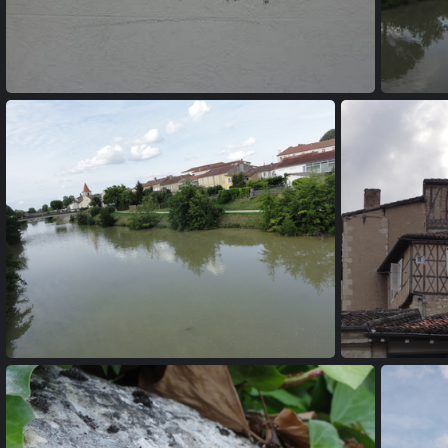
20110611 180809
20110611 191239