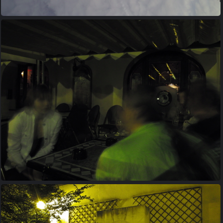
20100723 024743
20100723 070251