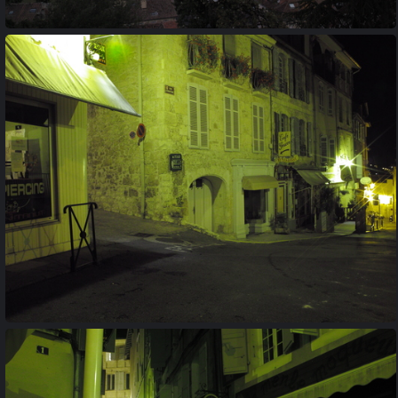
20100723 012432
20100723 065939