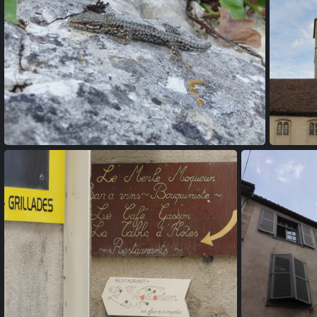
20110611 192031
20