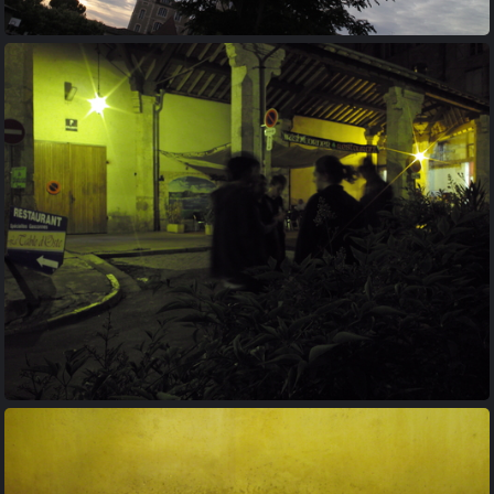
20100723 024716
20100723 070208