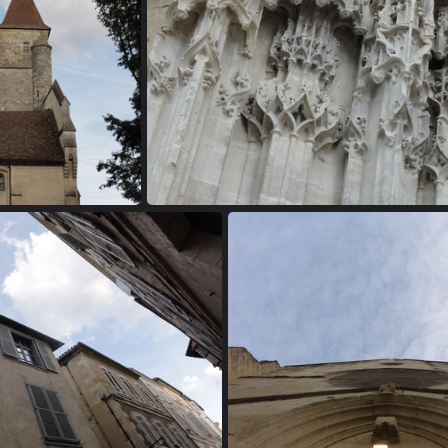
110611 192737
20110611 192753